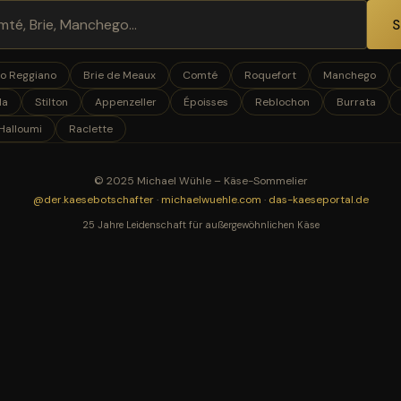
S
o Reggiano
Brie de Meaux
Comté
Roquefort
Manchego
la
Stilton
Appenzeller
Époisses
Reblochon
Burrata
Halloumi
Raclette
© 2025 Michael Wühle – Käse-Sommelier
@der.kaesebotschafter
·
michaelwuehle.com
·
das-kaeseportal.de
25 Jahre Leidenschaft für außergewöhnlichen Käse