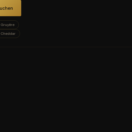
uchen
Gruyère
Cheddar