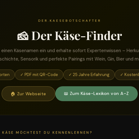
DER.KAESEBOTSCHAFTER
🧀 Der Käse-Finder
 einen Käsenamen ein und erhalte sofort Expertenwissen – Herku
chichte, Sensorik und perfekte Pairings mit Wein, Gin, Bier und m
orten
✓ PDF mit QR-Code
✓ 25 Jahre Erfahrung
✓ Kosten
📖 Zum Käse-Lexikon von A–Z
🏠 Zur Webseite
 KÄSE MÖCHTEST DU KENNENLERNEN?