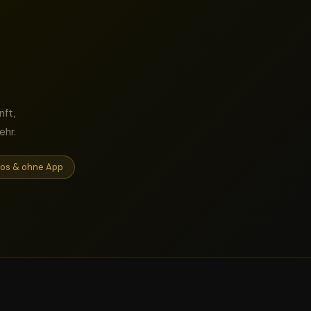
nft,
ehr.
los & ohne App